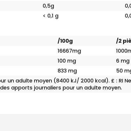
0,5g
0,
< 0,1 g
0,
/100g
/2 pi
16667mg
1000
100 mg
6 mg
833 mg
50 mg
our un adulte moyen (8400 kJ/ 2000 kcal). £ : RI N
 des apports journaliers pour un adulte moyen.