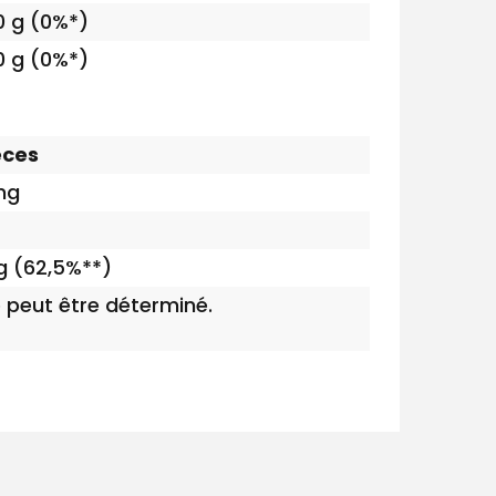
0 g (0%*)
0 g (0%*)
èces
mg
 (62,5%**)
e peut être déterminé.