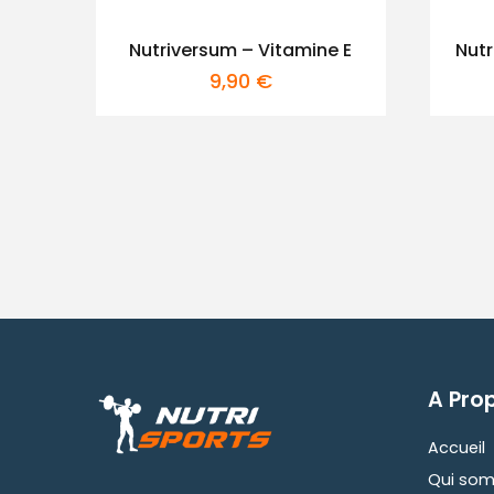
Nutriversum – Vitamine E
Nutr
9,90
€
A Pro
Accueil
Qui som