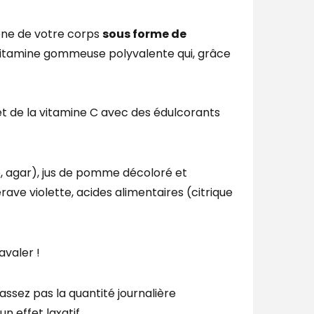
ène de votre corps
sous forme de
 vitamine gommeuse polyvalente qui, grâce
t de la vitamine C avec des édulcorants
ine, agar), jus de pomme décoloré et
ave violette, acides alimentaires (citrique
valer !
ssez pas la quantité journalière
 effet laxatif.