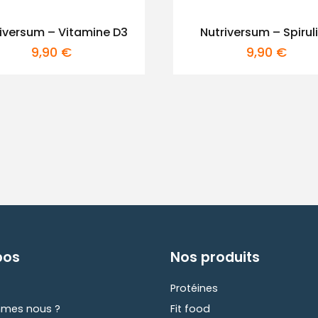
iversum – Vitamine D3
Nutriversum – Spirul
9,90
€
9,90
€
pos
Nos produits
Protéines
mes nous ?
Fit food