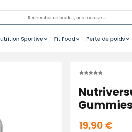
utrition Sportive
Fit Food
Perte de poids
Nutriver
Gummie
19,90
€