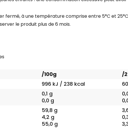
r fermé, à une température comprise entre 5°C et 25°C, à l
server le produit plus de 6 mois.
es
/100g
/2
996 kJ / 238 kcal
60
0,1 g
0,
0,0 g
0,
59,8 g
3,
4,2 g
0,
55,0 g
3,