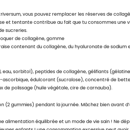
iversum, vous pouvez remplacer les réserves de collag
euse et tentante contribue au fait que tu consommes une
e sucreries.
aise contenant du collagène, du hyaluronate de sodium e
l, eau, sorbitol), peptides de collagène, gélifiants (gélat
L-ascorbique, édulcorant (sucralose), concentré de better
x de polissage (huile végétale, cire de carnauba).
n (2 gummies) pendant la journée. Mâchez bien avant d’a
 alimentation équilibrée et un mode de vie sain ! Ne dépa
unes enfants ! une consommation excessive peut avoir un