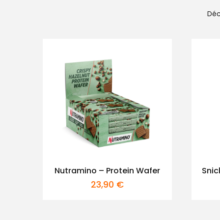
Déc
Nutramino – Protein Wafer
Snic
23,90
€