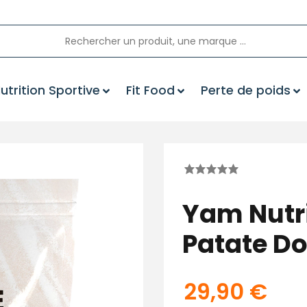
utrition Sportive
Fit Food
Perte de poids
Yam Nutri
Patate D
29,90
€