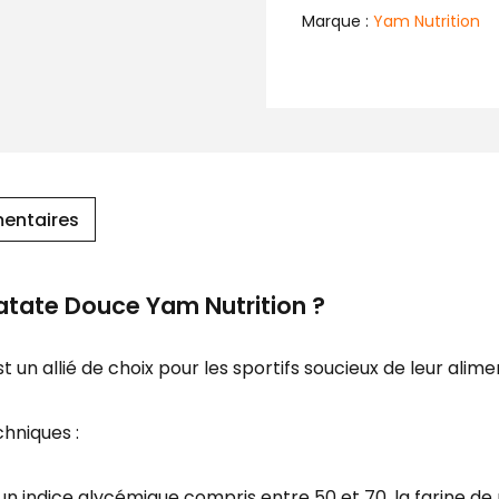
Marque :
Yam Nutrition
entaires
Patate Douce Yam Nutrition ?
 un allié de choix pour les sportifs soucieux de leur alime
chniques :
un indice glycémique compris entre 50 et 70, la farine d