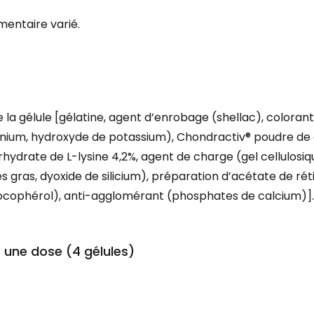
mentaire varié.
la gélule [gélatine, agent d’enrobage (shellac), colorant
ium, hydroxyde de potassium), Chondractiv® poudre de ca
rhydrate de L-lysine 4,2%, agent de charge (gel cellulosiqu
gras, dyoxide de silicium), préparation d’acétate de rét
tocophérol), anti-agglomérant (phosphates de calcium)].
une dose (4 gélules)