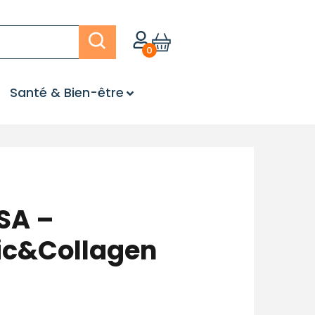
0
Santé & Bien-être
SA –
ic&Collagen