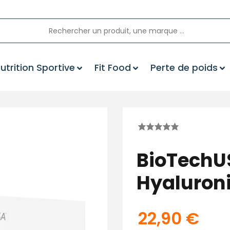
utrition Sportive
Fit Food
Perte de poids
BioTechU
Hyaluron
22,90
€