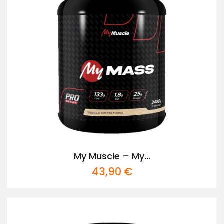
My Muscle – My...
43,90
€