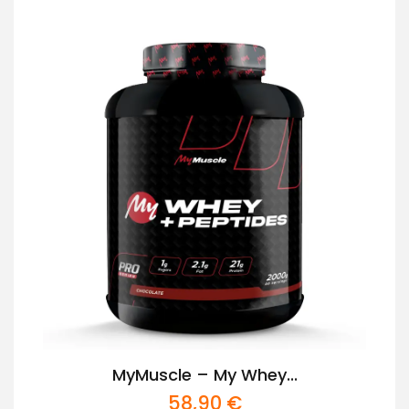
MyMuscle – My Whey...
58,90
€